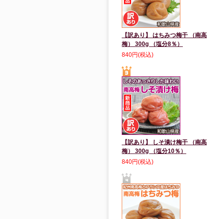
【訳あり】 はちみつ梅干 （南高
梅） 300g （塩分8％）
840円(税込)
【訳あり】 しそ漬け梅干 （南高
梅） 300g （塩分10％）
840円(税込)