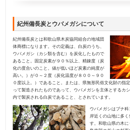
紀州備長炭とウバメガシについて
紀州備長炭とは和歌山県木炭協同組合の地域団
体商標になります。その定義は、白炭のうち、
ウバメガシ（カシ類を含む）を炭化したもので
あること。固定炭素が９０％以上、精錬度（炭
化の度合いのこと。値が低いほど炭素の純度が
高い。）が０～２度（炭化温度が８００～９０
０度以上。）であること。または、県無形民俗文化財の指
って製造されたものであって、ウバメガシを主体とするカ
内で製炭される白炭であること、とされています。
ウバメガシはブナ科
岸近くの山地に多く
す。和歌山県の木に