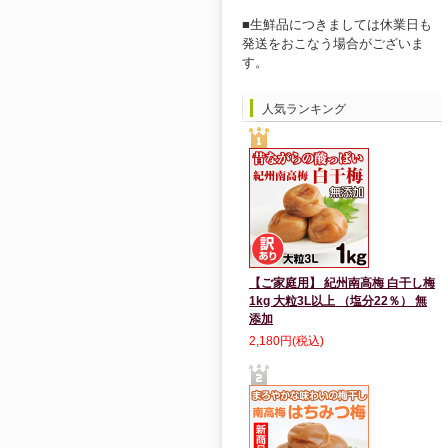
■生鮮品につきましては休業日も
発送をおこなう場合がございま
す。
人気ランキング
【ご家庭用】 紀州南高梅 白干し梅
1kg 大粒3L以上 （塩分22％） 無
添加
2,180円(税込)