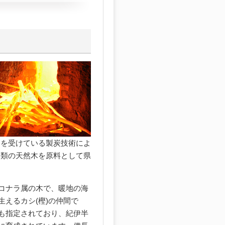
定を受けている製炭技術によ
シ類の天然木を原料として県
コナラ属の木で、暖地の海
生えるカシ(樫)の仲間で
も指定されており、紀伊半