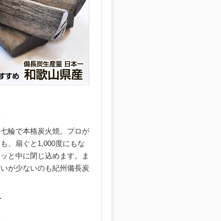
・七輪で本格炭火焼。プロが
、扇ぐと1,000度にもな
ュッと中に閉じ込めます。ま
匂いが少ないのも紀州備長炭