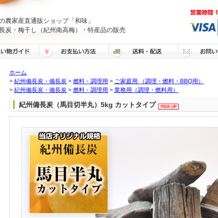
の農家産直通販ショップ「和味」
長炭・梅干し（紀州南高梅）・特産品の販売
ホーム
>
紀州備長炭・備長炭
>
燃料・調理用
>
ご家庭用 （調理・燃料・BBQ用）
>
紀州備長炭・備長炭
>
燃料・調理用
>
業務用（調理・燃料用）
紀州備長炭（馬目切半丸）5kg カットタイプ