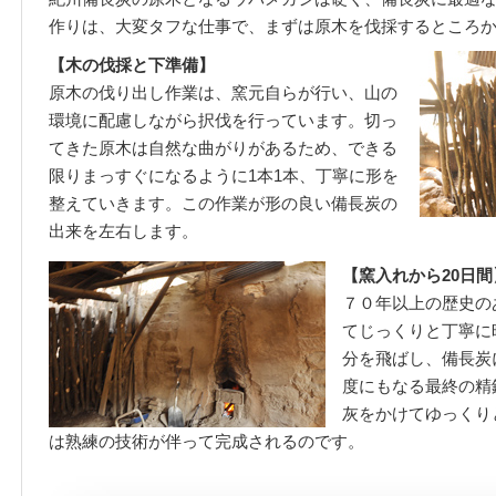
作りは、大変タフな仕事で、まずは原木を伐採するところ
【木の伐採と下準備】
原木の伐り出し作業は、窯元自らが行い、山の
環境に配慮しながら択伐を行っています。切っ
てきた原木は自然な曲がりがあるため、できる
限りまっすぐになるように1本1本、丁寧に形を
整えていきます。この作業が形の良い備長炭の
出来を左右します。
【窯入れから20日間
７０年以上の歴史の
てじっくりと丁寧に
分を飛ばし、備長炭に
度にもなる最終の精
灰をかけてゆっくり
は熟練の技術が伴って完成されるのです。