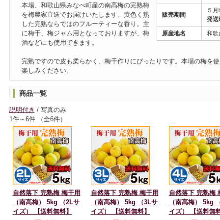
本場、和歌山県みなべ町産の南高梅の完熟梅
５月
を梅農家直送でお届けいたします。黄色く熟
販売期間
発送
した完熟ならではのフルーティーな香り。主
に梅干、梅ジャム用となっておりますが、梅
原産地名
和歌
酒などにも使用できます。
完熟ですので皮も柔らかく、梅干作りにぴったりです。本場の梅を使
楽しみください。
商品一覧
説明付き
/ 写真のみ
1件～6件 （全6件）
自然落下 完熟梅 梅干用
自然落下 完熟梅 梅干用
自然落下 完熟梅 
（南高梅） 5kg （2Lサ
（南高梅） 5kg （3Lサ
（南高梅） 5kg 
イズ） 【送料無料】
イズ） 【送料無料】
イズ） 【送料無