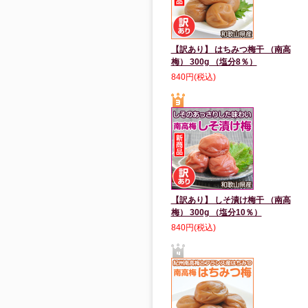
【訳あり】 はちみつ梅干 （南高
梅） 300g （塩分8％）
840円(税込)
【訳あり】 しそ漬け梅干 （南高
梅） 300g （塩分10％）
840円(税込)