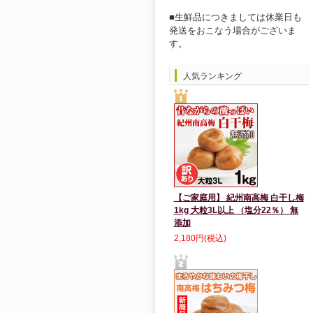
■生鮮品につきましては休業日も
発送をおこなう場合がございま
す。
人気ランキング
【ご家庭用】 紀州南高梅 白干し梅
1kg 大粒3L以上 （塩分22％） 無
添加
2,180円(税込)