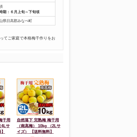
頃
時期：６月上旬～下旬頃
山県日高郡みなべ町
ってご家庭で本格梅干作りをお
梅干用
自然落下 完熟梅 梅干用
（4Lサ
（南高梅） 10kg （2Lサ
料】
イズ） 【送料無料】