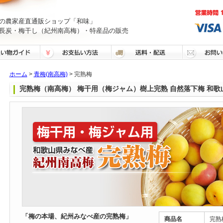
の農家産直通販ショップ「和味」
長炭・梅干し（紀州南高梅）・特産品の販売
ホーム
>
青梅(南高梅)
> 完熟梅
完熟梅（南高梅） 梅干用（梅ジャム）樹上完熟 自然落下梅 和歌
「梅の本場、紀州みなべ産の完熟梅」
商品名
完熟