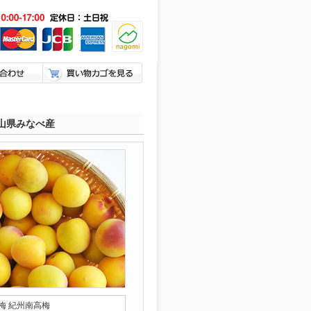
山県みなべ産
梅 紀州南高梅