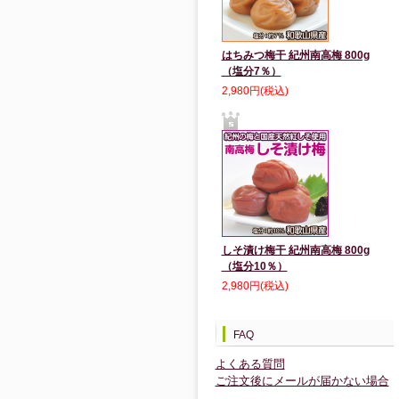
はちみつ梅干 紀州南高梅 800g
（塩分7％）
2,980円(税込)
しそ漬け梅干 紀州南高梅 800g
（塩分10％）
2,980円(税込)
FAQ
よくある質問
ご注文後にメールが届かない場合