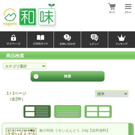
商品検索
1 / 1ページ
（全2件）
春の旬味 うすいえんどう ２kg【送料無料】