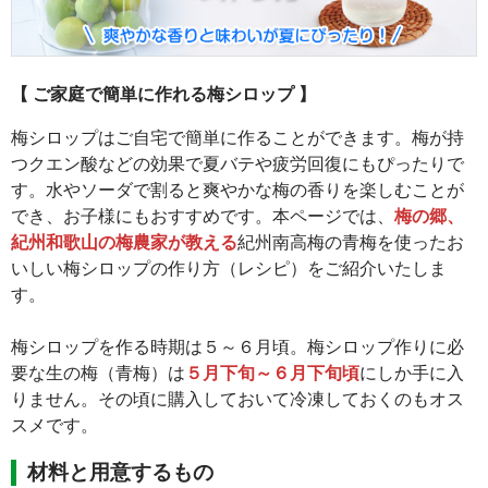
【 ご家庭で簡単に作れる梅シロップ 】
梅シロップはご自宅で簡単に作ることができます。梅が持
つクエン酸などの効果で夏バテや疲労回復にもぴったりで
す。水やソーダで割ると爽やかな梅の香りを楽しむことが
でき、お子様にもおすすめです。本ページでは、
梅の郷、
紀州和歌山の梅農家が教える
紀州南高梅の青梅を使ったお
いしい梅シロップの作り方（レシピ）をご紹介いたしま
す。
梅シロップを作る時期は５～６月頃。梅シロップ作りに必
要な生の梅（青梅）は
５月下旬～６月下旬頃
にしか手に入
りません。その頃に購入しておいて冷凍しておくのもオス
スメです。
材料と用意するもの