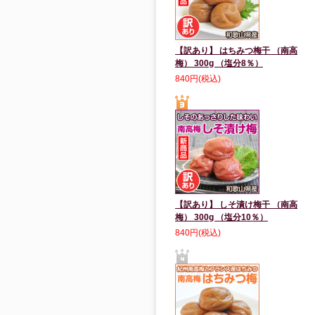
【訳あり】 はちみつ梅干 （南高
梅） 300g （塩分8％）
840円(税込)
【訳あり】 しそ漬け梅干 （南高
梅） 300g （塩分10％）
840円(税込)