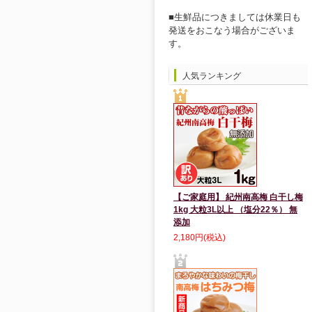
■生鮮品につきましては休業日も
発送をおこなう場合がございま
す。
人気ランキング
【ご家庭用】 紀州南高梅 白干し梅
1kg 大粒3L以上 （塩分22％） 無
添加
2,180円(税込)