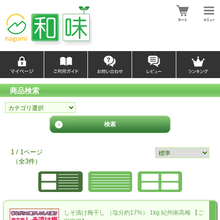
商品検索
1 / 1ページ
（全3件）
しそ漬け梅干し （塩分約17%） 1kg 紀州南高梅 【ご