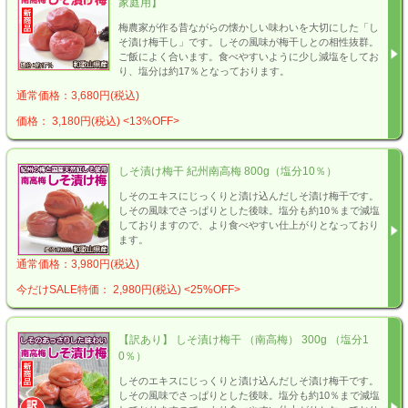
家庭用】
梅農家が作る昔ながらの懐かしい味わいを大切にした「し
そ漬け梅干し」です。しその風味が梅干しとの相性抜群。
ご飯によく合います。食べやすいように少し減塩をしてお
り、塩分は約17％となっております。
通常価格：3,680円(税込)
価格： 3,180円(税込)
<13%OFF>
しそ漬け梅干 紀州南高梅 800g（塩分10％）
しそのエキスにじっくりと漬け込んだしそ漬け梅干です。
しその風味でさっぱりとした後味。塩分も約10％まで減塩
しておりますので、より食べやすい仕上がりとなっており
ます。
通常価格：3,980円(税込)
今だけSALE特価： 2,980円(税込)
<25%OFF>
【訳あり】 しそ漬け梅干 （南高梅） 300g （塩分1
0％）
しそのエキスにじっくりと漬け込んだしそ漬け梅干です。
しその風味でさっぱりとした後味。塩分も約10％まで減塩