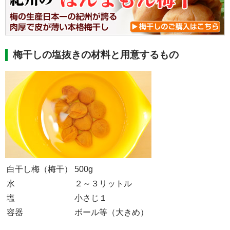
梅干しの塩抜きの材料と用意するもの
白干し梅（梅干）
500g
水
２～３リットル
塩
小さじ１
容器
ボール等（大きめ）