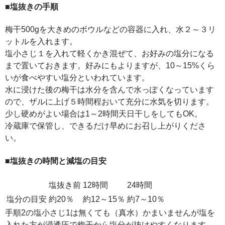
■塩抜きの手順
梅干500gを大きめのボウルなどの容器に入れ、水２～３リ
ットルを入れます。
塩小さじ１を入れて軽くかき混ぜて、お好みの塩分になる
まで置いておきます。好みにもよりますが、10～15%くら
いが食べやすい塩分といわれています。
水に浸けた後の梅干は水分を含んで水っぽくなっています
ので、ザルに上げ５時間程おいて充分に水気を切ります。
少し硬めがよい場合は1～2時間天日干しをしてもOK。
冷蔵庫で保管し、できるだけ早めにお召し上がりくださ
い。
■塩抜きの時間と減塩の目安
塩抜き前
12時間
24時間
塩分の目安
約20％
約12～15％
約7～10％
手順2の塩小さじ1は無くても（真水）かまいませんが塩を
入れた方が浸透圧で梅干から塩分が抜けやすくなります。