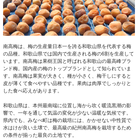
南高梅は、梅の生産量日本一を誇る和歌山県を代表する梅
の品種。和歌山県では国内で生産される梅の6割を生産して
います。南高梅は果樹王国と呼ばれる和歌山の最高峰ブラ
ンド梅。国内産の梅のトップブランドとして知られていま
す。南高梅は果実が大きく、種が小さく、梅干しにすると
皮が薄くて食べやすい品種です。果肉は肉厚でしっかりと
した食べ応えがあります。
和歌山県は、本州最南端に位置し海から吹く暖流黒潮の影
響で、一年を通して気温の変化が少ない温暖な気候です。
県内でも、みなべ町は梅の栽培には、かかせない中性質で
水はけが良い土壌で、最高級の紀州南高梅を栽培するため
の条件が揃った最良の土地です。