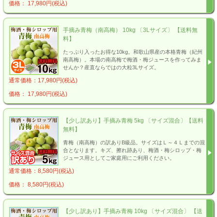
価格： 17,980円(税込)
手摘み青梅（南高梅） 10kg 〔3Lサイズ〕 【送料無
料】
たっぷり入ったお得な10kg。和歌山県産の本格青梅（紀州
南高梅）。本場の南高梅で梅酒・梅ジュースを作ってみま
せんか？産直ならではの大粒3Lサイズ。
通常価格：17,980円(税込)
価格： 17,980円(税込)
【少し訳あり】手摘み青梅 5kg 〔サイズ混合〕【送料
無料】
青梅（南高梅）の訳ありB級品。サイズはＬ～４Ｌまでの混
合となります。キズ、擦れ跡あり、梅酒・梅シロップ・梅
ジュース用としてご家庭用にご利用ください。
通常価格：8,580円(税込)
価格： 8,580円(税込)
【少し訳あり】手摘み青梅 10kg 〔サイズ混合〕 【送