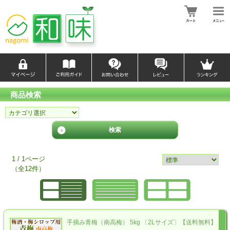
商品検索
1 / 1ページ
（全12件）
手摘み青梅（南高梅） 5kg 〔2Lサイズ〕【送料無料】