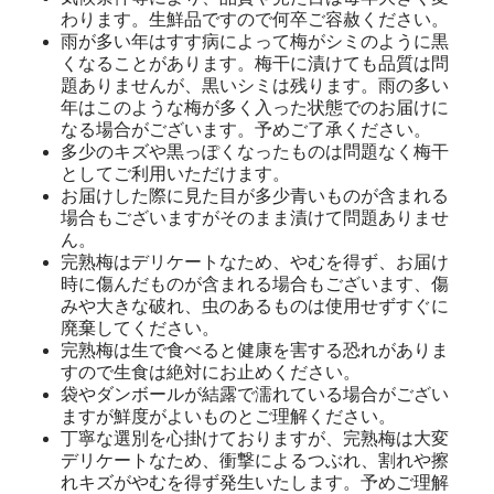
わります。生鮮品ですので何卒ご容赦ください。
雨が多い年はすす病によって梅がシミのように黒
くなることがあります。梅干に漬けても品質は問
題ありませんが、黒いシミは残ります。雨の多い
年はこのような梅が多く入った状態でのお届けに
なる場合がございます。予めご了承ください。
多少のキズや黒っぽくなったものは問題なく梅干
としてご利用いただけます。
お届けした際に見た目が多少青いものが含まれる
場合もございますがそのまま漬けて問題ありませ
ん。
完熟梅はデリケートなため、やむを得ず、お届け
時に傷んだものが含まれる場合もございます、傷
みや大きな破れ、虫のあるものは使用せずすぐに
廃棄してください。
完熟梅は生で食べると健康を害する恐れがありま
すので生食は絶対にお止めください。
袋やダンボールが結露で濡れている場合がござい
ますが鮮度がよいものとご理解ください。
丁寧な選別を心掛けておりますが、完熟梅は大変
デリケートなため、衝撃によるつぶれ、割れや擦
れキズがやむを得ず発生いたします。予めご理解