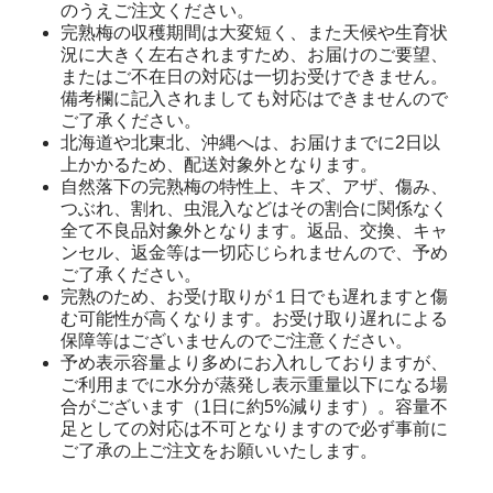
のうえご注文ください。
完熟梅の収穫期間は大変短く、また天候や生育状
況に大きく左右されますため、お届けのご要望、
またはご不在日の対応は一切お受けできません。
備考欄に記入されましても対応はできませんので
ご了承ください。
北海道や北東北、沖縄へは、お届けまでに2日以
上かかるため、配送対象外となります。
自然落下の完熟梅の特性上、キズ、アザ、傷み、
つぶれ、割れ、虫混入などはその割合に関係なく
全て不良品対象外となります。返品、交換、キャ
ンセル、返金等は一切応じられませんので、予め
ご了承ください。
完熟のため、お受け取りが１日でも遅れますと傷
む可能性が高くなります。お受け取り遅れによる
保障等はございませんのでご注意ください。
予め表示容量より多めにお入れしておりますが、
ご利用までに水分が蒸発し表示重量以下になる場
合がございます（1日に約5%減ります）。容量不
足としての対応は不可となりますので必ず事前に
ご了承の上ご注文をお願いいたします。