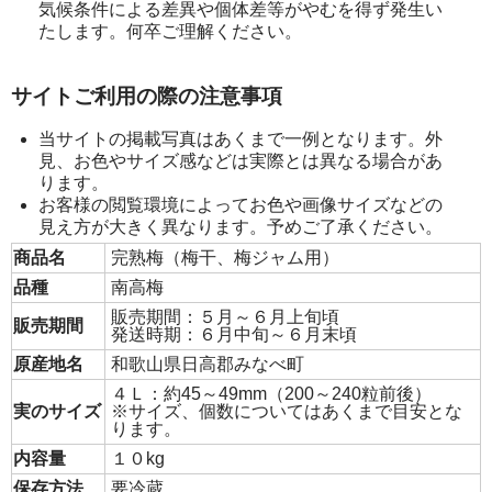
気候条件による差異や個体差等がやむを得ず発生い
たします。何卒ご理解ください。
サイトご利用の際の注意事項
当サイトの掲載写真はあくまで一例となります。外
見、お色やサイズ感などは実際とは異なる場合があ
ります。
お客様の閲覧環境によってお色や画像サイズなどの
見え方が大きく異なります。予めご了承ください。
商品名
完熟梅（梅干、梅ジャム用）
品種
南高梅
販売期間：５月～６月上旬頃
販売期間
発送時期：６月中旬～６月末頃
原産地名
和歌山県日高郡みなべ町
４Ｌ：約45～49mm（200～240粒前後）
実のサイズ
※サイズ、個数についてはあくまで目安とな
ります。
内容量
１０kg
保存方法
要冷蔵