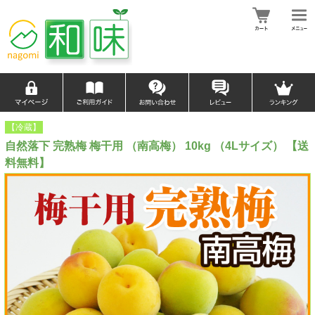
【冷蔵】
自然落下 完熟梅 梅干用 （南高梅） 10kg （4Lサイズ） 【送
料無料】