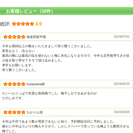
お客様レビュー（58件）
総評:
4.9
2024/07/01
海老田龍平様
今年も期待以上の梅をいただきまして有り難うございました。
変色もなく、虫もない
最高の梅には最高の塩を使わないと梅に失礼になりますので、今年も京丹後琴引きが浜
の塩を取り寄せて６％で漬け込みました。
来年もお願いします。
有り難うございました。
2024/06/25
sunayama様
たいへんりっぱで良質な南高梅でした。梅干しができあがるのが
たのしみです。
2024/06/25
ちかりん様
今年は不作であまり数が用意できないと知り、予約開始当日に予約しました。
確かに今年は小ぶりの梅もチラホラ。しかしスーパーで売っている梅よりも断然大きな
梅でした。