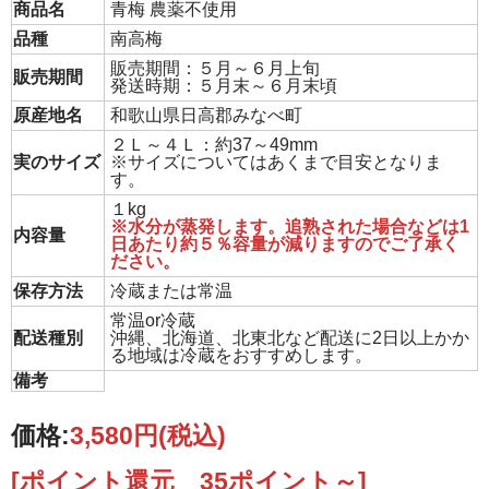
商品名
青梅 農薬不使用
品種
南高梅
販売期間：５月～６月上旬
販売期間
発送時期：５月末～６月末頃
原産地名
和歌山県日高郡みなべ町
２Ｌ～４Ｌ：約37～49mm
実のサイズ
※サイズについてはあくまで目安となりま
す。
１kg
※水分が蒸発します。追熟された場合などは1
内容量
日あたり約５％容量が減りますのでご了承く
ださい。
保存方法
冷蔵または常温
常温or冷蔵
配送種別
沖縄、北海道、北東北など配送に2日以上かか
る地域は冷蔵をおすすめします。
備考
価格:
3,580円
(税込)
[ポイント還元 35ポイント～]