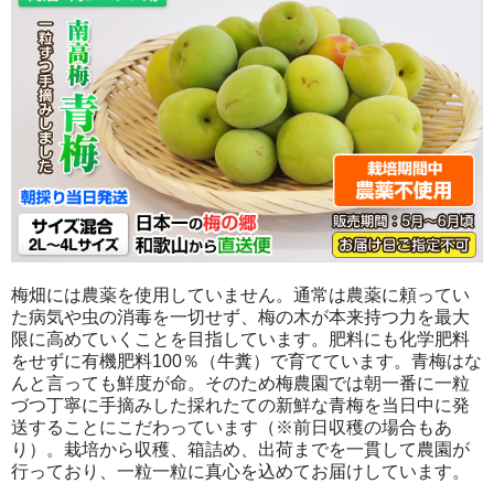
梅畑には農薬を使用していません。通常は農薬に頼ってい
た病気や虫の消毒を一切せず、梅の木が本来持つ力を最大
限に高めていくことを目指しています。肥料にも化学肥料
をせずに有機肥料100％（牛糞）で育てています。青梅はな
んと言っても鮮度が命。そのため梅農園では朝一番に一粒
づつ丁寧に手摘みした採れたての新鮮な青梅を当日中に発
送することにこだわっています（※前日収穫の場合もあ
り）。栽培から収穫、箱詰め、出荷までを一貫して農園が
行っており、一粒一粒に真心を込めてお届けしています。