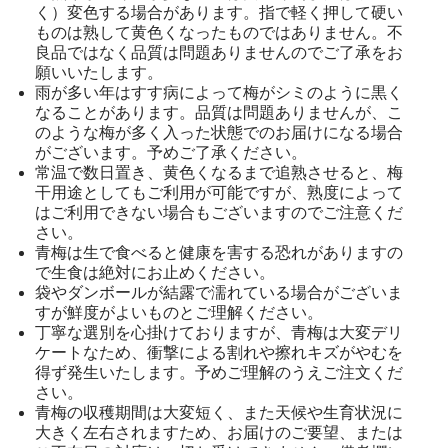
く）変色する場合があります。指で軽く押して硬い
ものは熟して黄色くなったものではありません。不
良品ではなく品質は問題ありませんのでご了承をお
願いいたします。
雨が多い年はすす病によって梅がシミのように黒く
なることがあります。品質は問題ありませんが、こ
のような梅が多く入った状態でのお届けになる場合
がございます。予めご了承ください。
常温で数日置き、黄色くなるまで追熟させると、梅
干用途としてもご利用が可能ですが、熟度によって
はご利用できない場合もございますのでご注意くだ
さい。
青梅は生で食べると健康を害する恐れがありますの
で生食は絶対にお止めください。
袋やダンボールが結露で濡れている場合がございま
すが鮮度がよいものとご理解ください。
丁寧な選別を心掛けておりますが、青梅は大変デリ
ケートなため、衝撃による割れや擦れキズがやむを
得ず発生いたします。予めご理解のうえご注文くだ
さい。
青梅の収穫期間は大変短く、また天候や生育状況に
大きく左右されますため、お届けのご要望、または