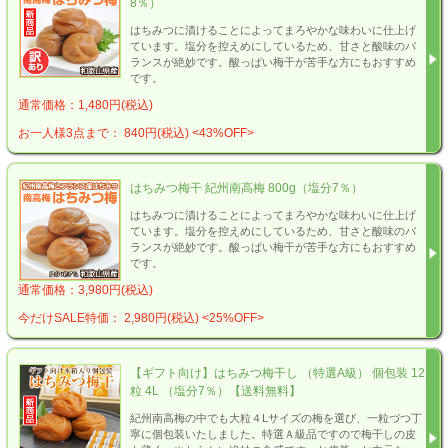
8％）
はちみつに漬けることによってまろやかな味わいに仕上げ
ています。塩分を控えめにしているため、甘さと酸味のバ
ランスが絶妙です。酸っぱい梅干が苦手な方にもおすすめ
です。
通常価格：1,480円(税込)
お一人様3点まで： 840円(税込)
<43%OFF>
はちみつ梅干 紀州南高梅 800g（塩分7％）
はちみつに漬けることによってまろやかな味わいに仕上げ
ています。塩分を控えめにしているため、甘さと酸味のバ
ランスが絶妙です。酸っぱい梅干が苦手な方にもおすすめ
です。
通常価格：3,980円(税込)
今だけSALE特価： 2,980円(税込)
<25%OFF>
【ギフト向け】はちみつ梅干し （特選A級） 個包装 12
粒 4L （塩分7％）【送料無料】
紀州南高梅の中でも大粒４Lサイズの梅を選び、一粒づつ丁
寧に個包装いたしました。特選Ａ級品ですので梅干しの皮