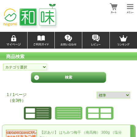
商品検索
1 / 1ページ
（全3件）
【訳あり】 はちみつ梅干 （南高梅） 300g （塩分