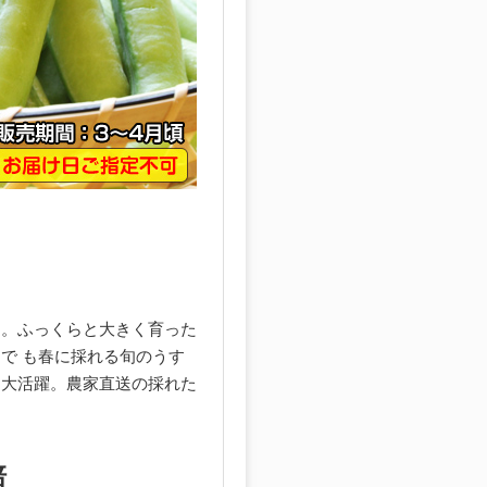
」
す。ふっくらと大きく育った
で も春に採れる旬のうす
も大活躍。農家直送の採れた
培