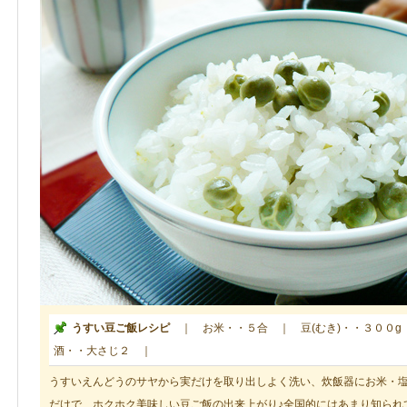
うすい豆ご飯レシピ
｜ お米・・５合 ｜ 豆(むき)・・３００g
酒・・大さじ２ ｜
うすいえんどうのサヤから実だけを取り出しよく洗い、炊飯器にお米・
だけで、ホクホク美味しい豆ご飯の出来上がり♪全国的にはあまり知られ