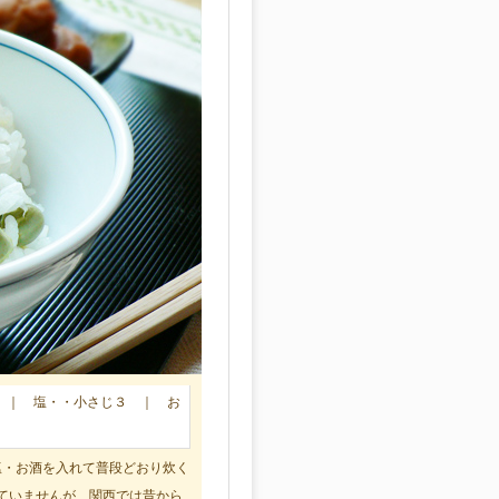
 ｜ 塩・・小さじ３ ｜ お
塩・お酒を入れて普段どおり炊く
ていませんが、関西では昔から