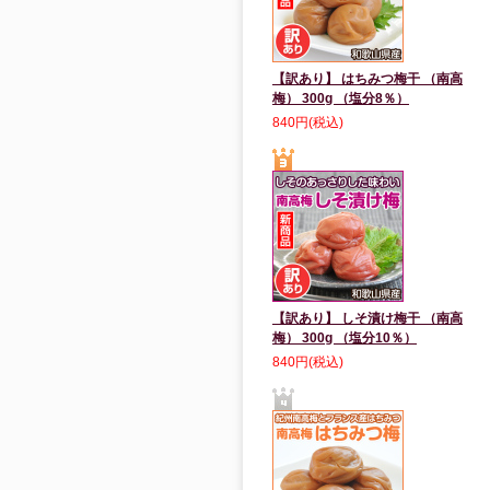
【訳あり】 はちみつ梅干 （南高
梅） 300g （塩分8％）
840円(税込)
【訳あり】 しそ漬け梅干 （南高
梅） 300g （塩分10％）
840円(税込)