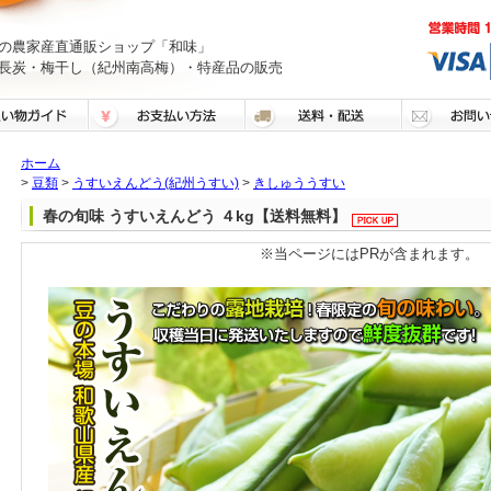
の農家産直通販ショップ「和味」
長炭・梅干し（紀州南高梅）・特産品の販売
ホーム
>
豆類
>
うすいえんどう(紀州うすい)
>
きしゅううすい
春の旬味 うすいえんどう ４kg【送料無料】
※当ページにはPRが含まれます。