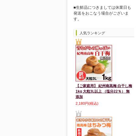
■生鮮品につきましては休業日も
発送をおこなう場合がございま
す。
人気ランキング
【ご家庭用】 紀州南高梅 白干し梅
1kg 大粒3L以上 （塩分22％） 無
添加
2,180円(税込)