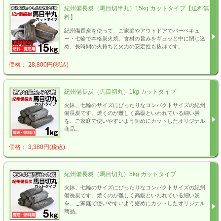
紀州備長炭（馬目切半丸）15kg カットタイプ【送料無
料】
紀州備長炭を使って、ご家庭やアウトドアでバーベキュ
ー・七輪で本格炭火焼。食材の旨みをギュッと中に閉じ込
め、長時間の火持ちと火力の安定性も抜群です。
価格： 28,800円(税込)
紀州備長炭（馬目切丸）1kg カットタイプ
火鉢、七輪のサイズにぴったりなコンパクトサイズの紀州
備長炭です。焼くのが難しく高級といわれている細い炭
を、ご家庭で使いやすいよう短めにカットしたオリジナル
商品。
価格： 3,380円(税込)
紀州備長炭（馬目切丸）5kg カットタイプ
火鉢、七輪のサイズにぴったりなコンパクトサイズの紀州
備長炭です。焼くのが難しく高級といわれている細い炭
を、ご家庭で使いやすいよう短めにカットしたオリジナル
商品。