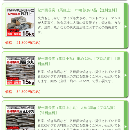
紀州備長炭 （馬目上） 15kg 訳あり品 【送料無料】
火力もしっかり、サイズも大きめ。コストパフォーマンス
が大変高く、飲食店様に人気の備長炭です。焼き鳥、うな
ぎ、焼肉、魚介などの炭火焼店様におすすめの備長炭で
す。
価格： 21,800円(税込)
紀州備長炭（馬目小丸） 細め 15kg〔プロ品質〕【送
料無料】
料亭、焼き鳥店など、各種炭火焼きをご提供されている飲
食店様やプロの料理人の方にも数多くご利用いただいてお
ります。細め（直径：約2.5～3.5cm）で長い炭です。
価格： 34,800円(税込)
紀州備長炭（馬目上小丸） 太め 15kg〔プロ品質〕
【送料無料】
料亭、焼き鳥店など、各種炭火焼きをご提供されている飲
食店様やプロの料理人の方にも数多くご利用いただいてお