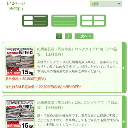
1 / 2ページ
（全22件）
1
2
次へ
紀州備長炭（馬目半丸）ロングタイプ15kg〔プロ品
質〕【送料無料】
業務用ロングサイズの紀州備長炭（半丸）。抜群の火力と
火持ちの良さは飲食店様でもご好評いただいております。
本場紀州の備長炭で炭火焼をご体験ください。
通常価格：30,800円(税込)
今だけSALE超特価： 22,800円(税込)
<25%OFF>
紀州備長炭（馬目細丸）15kg ロングタイプ〔プロ品
質〕【送料無料】
細くて長めの紀州備長炭です。適度な長さに簡単に割るこ
とができますので、業務用としてもご家庭でも汎用性が高
く、ご利用しやすくなっております。