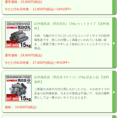
通常価格：15,800円(税込)
今だけSALE特価： 12,800円(税込)
<18%OFF>
紀州備長炭（馬目切丸）15kg カットタイプ 【送料無
料】
火鉢、七輪のサイズにぴったりなコンパクトサイズの紀州
備長炭です。焼くのが難しく高級といわれている細い炭
を、ご家庭で使いやすいよう短めにカットしたオリジナル
商品。
通常価格：29,800円(税込)
今だけSALE特価： 27,800円(税込)
<6%OFF>
紀州備長炭（馬目並 Sサイズ）15kg 訳あり品 【送料
無料】
ご家庭の火鉢や火付け用にもぴったりな、小さめサイズの
訳あり紀州備長炭。大きさや形状は不揃いで、当店の燃料
用としては一番小さいサイズとなります。
価格： 19,800円(税込)