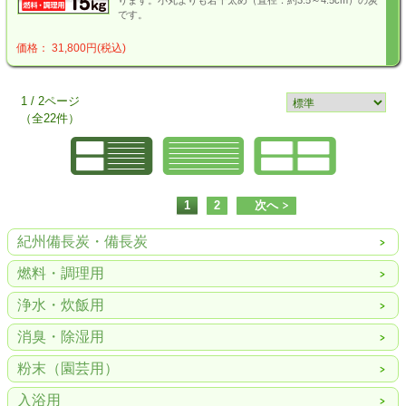
ります。小丸よりも若干太め（直径：約3.5～4.5cm）の炭
です。
価格： 31,800円(税込)
1 / 2ページ
（全22件）
1
2
次へ
紀州備長炭・備長炭
燃料・調理用
浄水・炊飯用
消臭・除湿用
粉末（園芸用）
入浴用