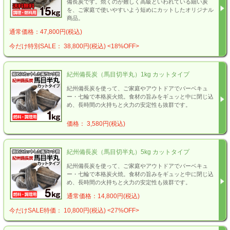
備長炭です。焼くのが難しく高級といわれている細い炭
を、ご家庭で使いやすいよう短めにカットしたオリジナル
商品。
通常価格：47,800円(税込)
今だけ特別SALE： 38,800円(税込)
<18%OFF>
紀州備長炭（馬目切半丸）1kg カットタイプ
紀州備長炭を使って、ご家庭やアウトドアでバーベキュ
ー・七輪で本格炭火焼。食材の旨みをギュッと中に閉じ込
め、長時間の火持ちと火力の安定性も抜群です。
価格： 3,580円(税込)
紀州備長炭（馬目切半丸）5kg カットタイプ
紀州備長炭を使って、ご家庭やアウトドアでバーベキュ
ー・七輪で本格炭火焼。食材の旨みをギュッと中に閉じ込
め、長時間の火持ちと火力の安定性も抜群です。
通常価格：14,800円(税込)
今だけSALE特価： 10,800円(税込)
<27%OFF>