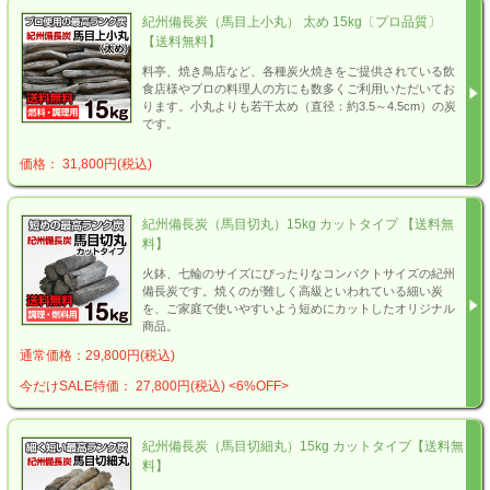
紀州備長炭（馬目上小丸） 太め 15kg〔プロ品質〕
【送料無料】
料亭、焼き鳥店など、各種炭火焼きをご提供されている飲
食店様やプロの料理人の方にも数多くご利用いただいてお
ります。小丸よりも若干太め（直径：約3.5～4.5cm）の炭
です。
価格： 31,800円(税込)
紀州備長炭（馬目切丸）15kg カットタイプ 【送料無
料】
火鉢、七輪のサイズにぴったりなコンパクトサイズの紀州
備長炭です。焼くのが難しく高級といわれている細い炭
を、ご家庭で使いやすいよう短めにカットしたオリジナル
商品。
通常価格：29,800円(税込)
今だけSALE特価： 27,800円(税込)
<6%OFF>
紀州備長炭（馬目切細丸）15kg カットタイプ【送料無
料】