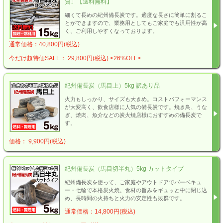
質〕【送料無料】
細くて長めの紀州備長炭です。適度な長さに簡単に割るこ
とができますので、業務用としてもご家庭でも汎用性が高
く、ご利用しやすくなっております。
通常価格：40,800円(税込)
今だけ超特価SALE： 29,800円(税込)
<26%OFF>
紀州備長炭（馬目上）5kg 訳あり品
火力もしっかり、サイズも大きめ。コストパフォーマンス
が大変高く、飲食店様に人気の備長炭です。焼き鳥、うな
ぎ、焼肉、魚介などの炭火焼店様におすすめの備長炭で
す。
価格： 9,900円(税込)
紀州備長炭（馬目切半丸）5kg カットタイプ
紀州備長炭を使って、ご家庭やアウトドアでバーベキュ
ー・七輪で本格炭火焼。食材の旨みをギュッと中に閉じ込
め、長時間の火持ちと火力の安定性も抜群です。
通常価格：14,800円(税込)