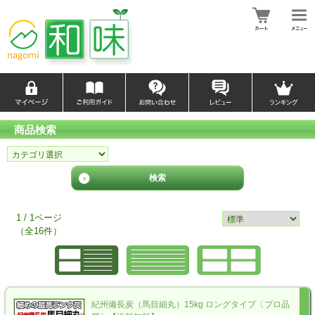
商品検索
1 / 1ページ
（全16件）
紀州備長炭（馬目細丸）15kg ロングタイプ〔プロ品