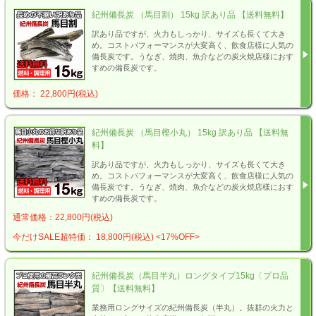
紀州備長炭 （馬目割） 15kg 訳あり品 【送料無料】
訳あり品ですが、火力もしっかり、サイズも長くて大き
め。コストパフォーマンスが大変高く、飲食店様に人気の
備長炭です。うなぎ、焼肉、魚介などの炭火焼店様におす
すめの備長炭です。
価格： 22,800円(税込)
紀州備長炭 （馬目樫小丸） 15kg 訳あり品 【送料無
料】
訳あり品ですが、火力もしっかり、サイズも長くて大き
め。コストパフォーマンスが大変高く、飲食店様に人気の
備長炭です。うなぎ、焼肉、魚介などの炭火焼店様におす
すめの備長炭です。
通常価格：22,800円(税込)
今だけSALE超特価： 18,800円(税込)
<17%OFF>
紀州備長炭（馬目半丸）ロングタイプ15kg〔プロ品
質〕【送料無料】
業務用ロングサイズの紀州備長炭（半丸）。抜群の火力と