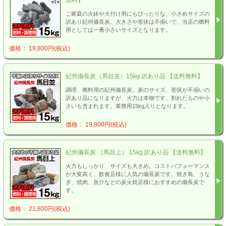
無料】
ご家庭の火鉢や火付け用にもぴったりな、小さめサイズの
訳あり紀州備長炭。大きさや形状は不揃いで、当店の燃料
用としては一番小さいサイズとなります。
価格： 19,800円(税込)
紀州備長炭（馬目並）15kg 訳あり品 【送料無料】
調理、燃料用の紀州備長炭。炭のサイズ、形状が不揃いの
訳あり品になりますが、火力は本物です。割れたものや小
さいも含まれます。業務用15kg入りとなります。
価格： 19,800円(税込)
紀州備長炭 （馬目上） 15kg 訳あり品 【送料無料】
火力もしっかり、サイズも大きめ。コストパフォーマンス
が大変高く、飲食店様に人気の備長炭です。焼き鳥、うな
ぎ、焼肉、魚介などの炭火焼店様におすすめの備長炭で
す。
価格： 21,800円(税込)