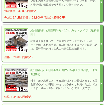
火持ちの良さは飲食店様でもご好評いただいております。
本場紀州の備長炭で炭火焼をご体験ください。
通常価格：30,800円(税込)
今だけSALE超特価： 22,800円(税込)
<25%OFF>
紀州備長炭（馬目切半丸）15kg カットタイプ【送料無
料】
紀州備長炭を使って、ご家庭やアウトドアでバーベキュ
ー・七輪で本格炭火焼。食材の旨みをギュッと中に閉じ込
め、長時間の火持ちと火力の安定性も抜群です。
価格： 28,800円(税込)
紀州備長炭（馬目小丸） 細め 15kg〔プロ品質〕【送
料無料】
料亭、焼き鳥店など、各種炭火焼きをご提供されている飲
食店様やプロの料理人の方にも数多くご利用いただいてお
ります。細め（直径：約2.5～3.5cm）で長い炭です。
価格： 34,800円(税込)