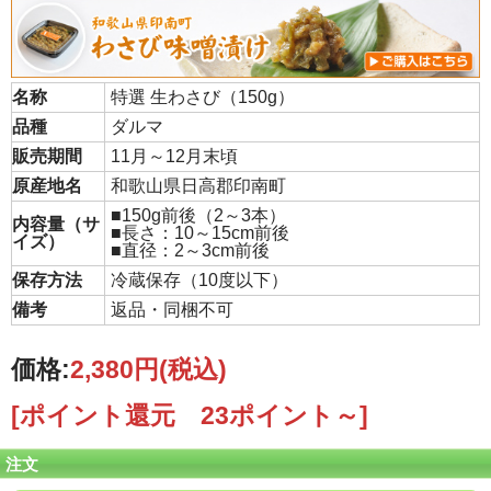
名称
特選 生わさび（150g）
品種
ダルマ
販売期間
11月～12月末頃
原産地名
和歌山県日高郡印南町
■150g前後（2～3本）
内容量（サ
■長さ：10～15cm前後
イズ）
■直径：2～3cm前後
保存方法
冷蔵保存（10度以下）
備考
返品・同梱不可
価格:
2,380円
(税込)
[ポイント還元 23ポイント～]
注文