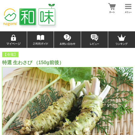
【冷蔵】
特選 生わさび （150g前後）