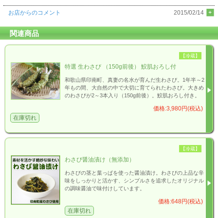
お店からのコメント
2015/02/14
関連商品
【冷蔵】
特選 生わさび （150g前後） 鮫肌おろし付
和歌山県印南町、真妻の名水が育んだ生わさび。1年半～2
年もの間、大自然の中で大切に育てられたわさび。大きめ
のわさびが2～3本入り（150g前後）。鮫肌おろし付き。
価格:3,980円(税込)
在庫切れ
【冷蔵】
わさび醤油漬け（無添加）
わさびの茎と葉っぱを使った醤油漬け。わさびの上品な辛
味をしっかりと活かす、シンプルさを追求したオリジナル
の調味醤油で味付けしています。
価格:648円(税込)
在庫切れ