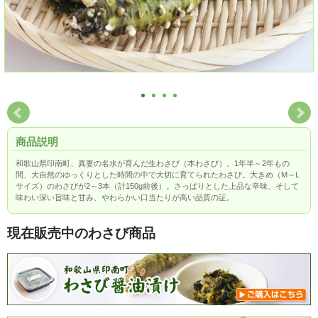
商品説明
和歌山県印南町、真妻の名水が育んだ生わさび（本わさび）。1年半～2年もの
間、大自然のゆっくりとした時間の中で大切に育てられたわさび。大きめ（M～L
サイズ）のわさびが2～3本（計150g前後）。さっぱりとした上品な辛味、そして
味わい深い旨味と甘み、やわらかい口当たりが高い品質の証。
現在販売中のわさび商品