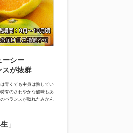
ューシー
ンスが抜群
目は青くても中身は熟してい
ん特有のさわやかな酸味もあ
味のバランスが取れたみかん
早生」