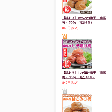
【訳あり】 はちみつ梅干 （南高
梅） 300g （塩分8％）
840円(税込)
【訳あり】 しそ漬け梅干 （南高
梅） 300g （塩分10％）
840円(税込)