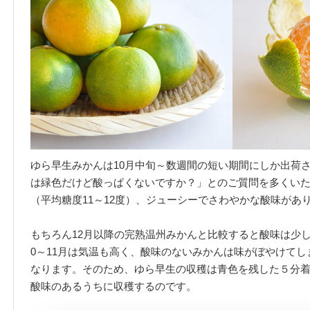
ゆら早生みかんは10月中旬～数週間の短い期間にしか出荷
は緑色だけど酸っぱくないですか？」とのご質問を多くい
（平均糖度11～12度）、ジューシーでさわやかな酸味があ
もちろん12月以降の完熟温州みかんと比較すると酸味は少
0～11月は気温も高く、酸味のないみかんは味がぼやけて
なります。そのため、ゆら早生の収穫は青色を残した５分
酸味のあるうちに収穫するのです。