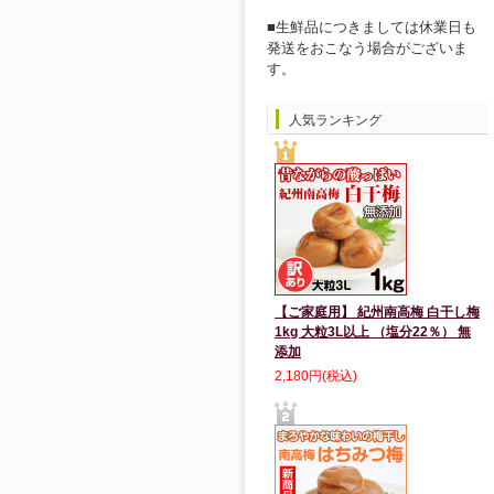
■生鮮品につきましては休業日も
発送をおこなう場合がございま
す。
人気ランキング
【ご家庭用】 紀州南高梅 白干し梅
1kg 大粒3L以上 （塩分22％） 無
添加
2,180円(税込)