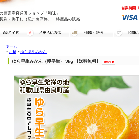
の農家産直通販ショップ「和味」
長炭・梅干し（紀州南高梅）・特産品の販売
ホーム
>
柑橘
>
ゆら早生みかん
ゆら早生みかん（極早生） 3kg 【送料無料】