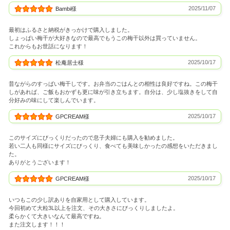
2025/11/07
Bambi様
最初はふるさと納税がきっかけで購入しました。
しょっぱい梅干が大好きなので最高でもうこの梅干以外は買っていません。
これからもお世話になります！
2025/10/17
松庵居士様
昔ながらのすっぱい梅干しです。お弁当のごはんとの相性は良好ですね。この梅干
しがあれば、ご飯もおかずも更に味が引き立ちます。自分は、少し塩抜きをして自
分好みの味にして楽しんでいます。
2025/10/17
GPCREAM様
このサイズにびっくりだったので息子夫婦にも購入を勧めました。
若い二人も同様にサイズにびっくり、食べても美味しかったの感想をいただきまし
た。
ありがとうございます！
2025/10/17
GPCREAM様
いつもこの少し訳ありを自家用として購入しています。
今回初めて大粒3L以上を注文、その大きさにびっくりしましたよ。
柔らかくて大きいなんて最高ですね。
また注文します！！！