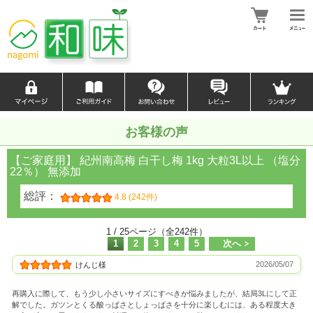
お客様の声
【ご家庭用】 紀州南高梅 白干し梅 1kg 大粒3L以上 （塩分
22％） 無添加
総評：
4.8 (242件)
1 / 25ページ（全242件）
1
2
3
4
5
次へ
2026/05/07
けんじ様
再購入に際して、もう少し小さいサイズにすべきか悩みましたが、結局3Lにして正
解でした。ガツンとくる酸っぱさとしょっぱさを十分に楽しむには、ある程度大き