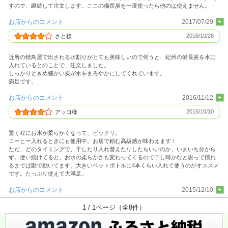
すので、継続して注文します。ここの備長炭を一度使ったら他のは使えません。
お店からのコメント
2017/07/29
2016/10/28
さと様
近所の焼鳥屋で出される水割りがとても美味しいので伺うと、紀州の備長炭を水に
入れているとのことで、注文しました。
しっかりときめ細かい炭が水をまろやかにしてくれています。
満足です。
お店からのコメント
2016/11/12
2015/10/10
アッコ様
驚く程にお水が柔らかくなって、ビックリ。
コーヒー入れるときにも使用中。お店で頼む高級感が味わえます！
ただ、どのタイミングで、干したり入れ替えたりしたらいいのか、いまいち分から
ず。使い続けてると、お水の柔らかさも変わってくるので干し時かなと思って慣れ
るまでは勘で動いてます。大きいペットボトルに4本くらい入れて使うのがオススメ
です。たっぷり使えて大満足。
お店からのコメント
2015/12/10
1 / 1ページ（全8件）