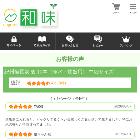
お客様の声
紀州備長炭 碧 10本（浄水・炊飯用） 中細サイズ
総評：
4.6 (8件)
1 / 1ページ（全8件）
2026/05/07
TAK様
炊飯器に入れると、ビックリするくらい美味しくご飯が炊けて驚きました。特にお
米の香りが全然違ってました。
2017/07/01
風ちゃん様