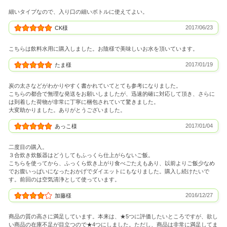
細いタイプなので、入り口の細いボトルに使えてよい。
2017/06/23
CK様
こちらは飲料水用に購入しました。お陰様で美味しいお水を頂いています。
2017/01/19
たま様
炭の太さなどがわかりやすく書かれていてとても参考になりました。
こちらの都合で無理な発送をお願いしましたが、迅速的確に対応して頂き、さらに
は到着した荷物が非常に丁寧に梱包されていて驚きました。
大変助かりました。ありがとうございました。
2017/01/04
あっこ様
二度目の購入。
３合炊き炊飯器はどうしてもふっくら仕上がらないご飯。
こちらを使ってから、ふっくら炊き上がり食べごたえもあり、以前よりご飯少なめ
でお腹いっぱいになったおかげでダイエットにもなりました。購入し続けたいで
す。前回のは空気清浄として使っています。
2016/12/27
加藤様
商品の質の高さに満足しています。本来は、★5つに評価したいところですが、欲し
い商品の在庫不足が目立つので★4つにしました。ただし、商品は非常に満足してま