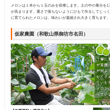
メロンは１本から１玉のみを収穫します。土の中の養分を1
が高まります。重さで落ちないようにひもで吊るしてじっ
に育てられたメロンは、味わいが凝縮され大きく育ちます
仮家農園（和歌山県御坊市名田）