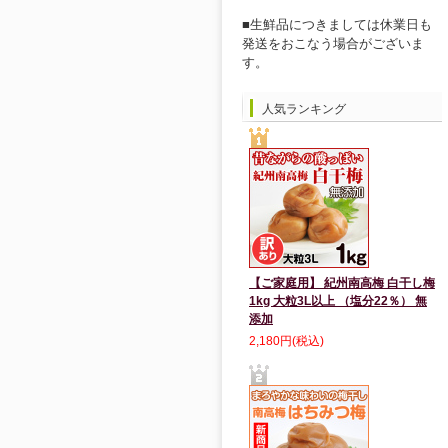
■生鮮品につきましては休業日も
発送をおこなう場合がございま
す。
人気ランキング
【ご家庭用】 紀州南高梅 白干し梅
1kg 大粒3L以上 （塩分22％） 無
添加
2,180円(税込)