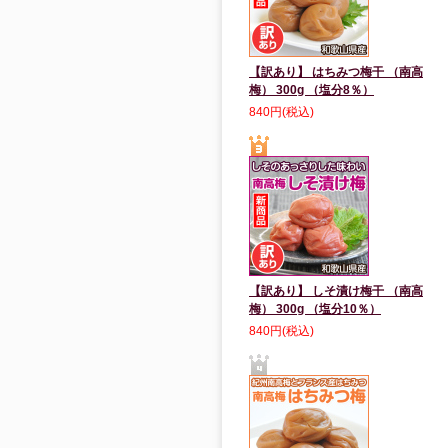
【訳あり】 はちみつ梅干 （南高
梅） 300g （塩分8％）
840円(税込)
【訳あり】 しそ漬け梅干 （南高
梅） 300g （塩分10％）
840円(税込)