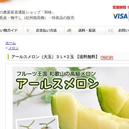
の農家産直通販ショップ「和味」
長炭・梅干し（紀州南高梅）・特産品の販売
ホーム
>
メロン
アールスメロン（大玉）３Ｌ×２玉 【送料無料】