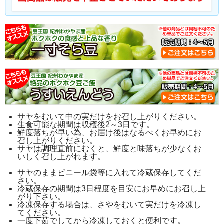
サヤをむいて中の実だけをお召し上がりください。
生食可能な期間は収穫後2～3日です。
鮮度落ちが早い為、お届け後はなるべくお早めにお
召し上がりください。
サヤは調理直前にむくと、鮮度と味落ちが少なくお
いしく召し上がれます。
サヤのままビニール袋等に入れて冷蔵保存してくだ
さい。
冷蔵保存の期間は3日程度を目安にお早めにお召し上
がり下さい。
冷凍保存する場合は、さやをむいて実だけを冷凍し
てください。
一度下茹でしてから冷凍しておくと便利です。