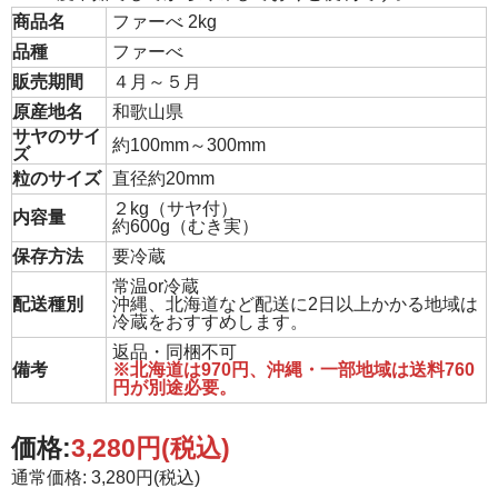
商品名
ファーべ 2kg
品種
ファーべ
販売期間
４月～５月
原産地名
和歌山県
サヤのサイ
約100mm～300mm
ズ
粒のサイズ
直径約20mm
２kg（サヤ付）
内容量
約600g（むき実）
保存方法
要冷蔵
常温or冷蔵
配送種別
沖縄、北海道など配送に2日以上かかる地域は
冷蔵をおすすめします。
返品・同梱不可
備考
※北海道は970円、沖縄・一部地域は送料760
円が別途必要。
価格:
3,280円
(税込)
通常価格: 3,280円(税込)