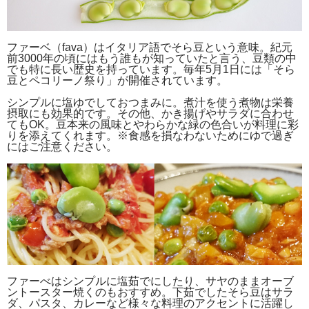
ファーベ（fava）はイタリア語でそら豆という意味。紀元
前3000年の頃にはもう誰もが知っていたと言う、豆類の中
でも特に長い歴史を持っています。毎年5月1日には「そら
豆とペコリーノ祭り」が開催されています。
シンプルに塩ゆでしておつまみに。煮汁を使う煮物は栄養
摂取にも効果的です。その他、かき揚げやサラダに合わせ
てもOK。豆本来の風味とやわらかな緑の色合いが料理に彩
りを添えてくれます。※食感を損なわないためにゆで過ぎ
にはご注意ください。
ファーべはシンプルに塩茹でにしたり、サヤのままオーブ
ントースター焼くのもおすすめ。下茹でしたそら豆はサラ
ダ、パスタ、カレーなど様々な料理のアクセントに活躍し