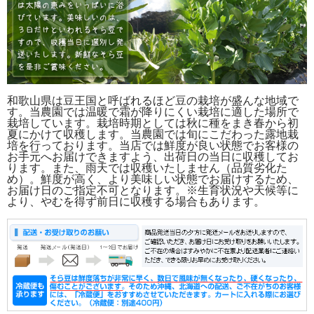
和歌山県は豆王国と呼ばれるほど豆の栽培が盛んな地域で
す。当農園では温暖で霜が降りにくい栽培に適した場所で
栽培しています。栽培時期としては秋に種をまき春から初
夏にかけて収穫します。当農園では旬にこだわった露地栽
培を行っております。当店では鮮度が良い状態でお客様の
お手元へお届けできますよう、出荷日の当日に収穫してお
ります。また、雨天では収穫いたしません（品質劣化た
め）。鮮度が高く、より美味しい状態でお届けするため、
お届け日のご指定不可となります。※生育状況や天候等に
より、やむを得ず前日に収穫する場合もあります。