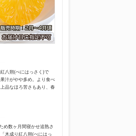
紅八朔(べにはっさく)で
と果汁がやや多め。より食べ
と上品なほろ苦さもあり、春
すため数ヶ月間寝かせ追熟さ
「木成り紅八朔(べにはっ