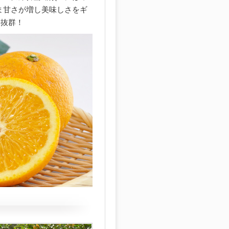
ま甘さが増し美味しさをギ
も抜群！