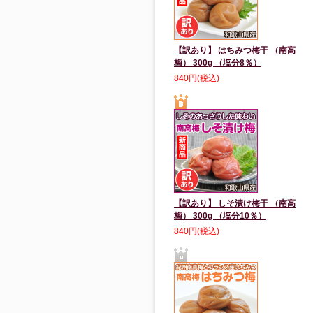
【訳あり】 はちみつ梅干 （南高
梅） 300g （塩分8％）
840円(税込)
【訳あり】 しそ漬け梅干 （南高
梅） 300g （塩分10％）
840円(税込)