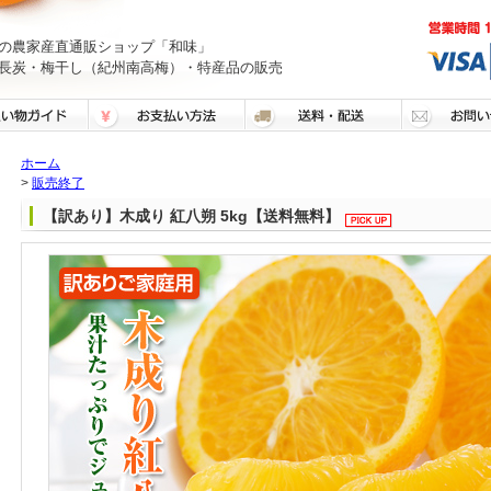
の農家産直通販ショップ「和味」
長炭・梅干し（紀州南高梅）・特産品の販売
ホーム
>
販売終了
【訳あり】木成り 紅八朔 5kg【送料無料】