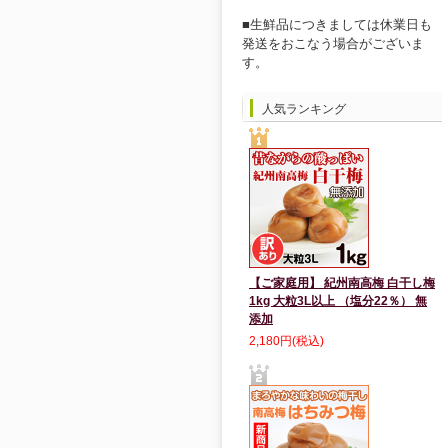
■生鮮品につきましては休業日も
発送をおこなう場合がございま
す。
人気ランキング
【ご家庭用】 紀州南高梅 白干し梅
1kg 大粒3L以上 （塩分22％） 無
添加
2,180円(税込)