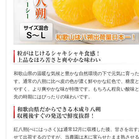
和歌山県の温暖な気候と豊かな自然環境の下で元気に育った
す。通常の八朔に比べ皮の色が濃く鮮やかな紅色で、糖度
やすく、より爽やかな味が特徴です。もちろん程良い酸味
先の時期にはぴったりの味わいです。
紅八朔(べにはっさく)は通常12月に収穫した後、甘さを出
せて出荷するのですが、当農園は木に実らせたまま熟させる