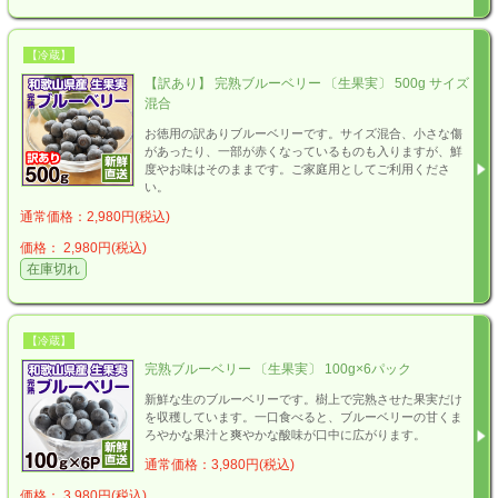
【冷蔵】
【訳あり】 完熟ブルーベリー 〔生果実〕 500g サイズ
混合
お徳用の訳ありブルーベリーです。サイズ混合、小さな傷
があったり、一部が赤くなっているものも入りますが、鮮
度やお味はそのままです。ご家庭用としてご利用くださ
い。
通常価格：2,980円(税込)
価格： 2,980円(税込)
在庫切れ
【冷蔵】
完熟ブルーベリー 〔生果実〕 100g×6パック
新鮮な生のブルーベリーです。樹上で完熟させた果実だけ
を収穫しています。一口食べると、ブルーベリーの甘くま
ろやかな果汁と爽やかな酸味が口中に広がります。
通常価格：3,980円(税込)
価格： 3,980円(税込)