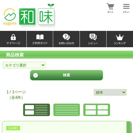
商品検索
1 / 1ページ
（全4件）
【冷凍】