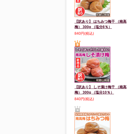
【訳あり】 はちみつ梅干 （南高
梅） 300g （塩分8％）
840円(税込)
【訳あり】 しそ漬け梅干 （南高
梅） 300g （塩分10％）
840円(税込)