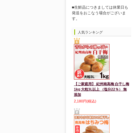
■生鮮品につきましては休業日も
発送をおこなう場合がございま
す。
人気ランキング
【ご家庭用】 紀州南高梅 白干し梅
1kg 大粒3L以上 （塩分22％） 無
添加
2,180円(税込)