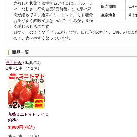
完熟した状態で収穫するアイコは、フルーテ
販売期間
1月
ィーな甘さ（平均糖度8度前後）と肉厚の果
肉が絶妙です。通常のミニトマトよりも糖分
生産地名
和歌
含量が多く酸味が少ないので、甘みがより強
く感じられるのです。
ロケットのような「プラム型」です。口に入れやすく、1個そのまま
ので、食べやすくなっています。
商品一覧
説明付き
/ 写真のみ
1件～1件 （全1件）
完熟ミニトマト アイコ
約2kg
3,880円
(税込)
1件～1件 （全1件）