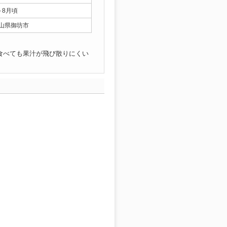
～8月頃
山県御坊市
食べても果汁が飛び散りにくい